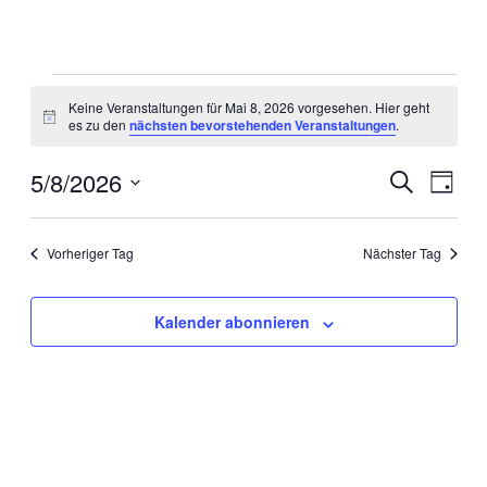
Veranstaltungen
Keine Veranstaltungen für Mai 8, 2026 vorgesehen. Hier geht
für
Hinweis
es zu den
nächsten bevorstehenden Veranstaltungen
.
Mai
8,
5/8/2026
Veranstal
Veran
Suche
Tag
Ansic
2026
Suche
Datum
Navig
wählen.
und
Vorheriger Tag
Nächster Tag
Ansichten
Navigati
Kalender abonnieren