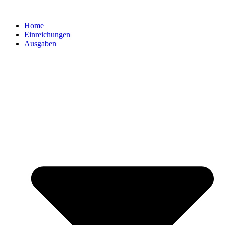
Zum
Inhalt
Home
springen
Einreichungen
Ausgaben